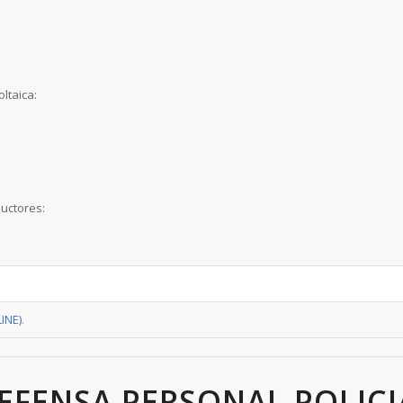
.
ltaica:
uctores:
INE)
.
EFENSA PERSONAL POLICIA