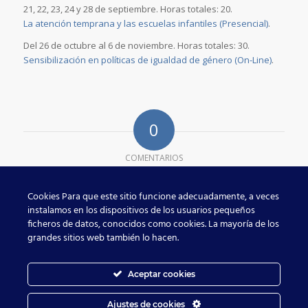
21, 22, 23, 24 y 28 de septiembre. Horas totales: 20.
La atención temprana y las escuelas infantiles (Presencial)
.
Del 26 de octubre al 6 de noviembre. Horas totales: 30.
Sensibilización en políticas de igualdad de género (On-Line)
.
0
COMENTARIOS
Dejar un comentario
Cookies Para que este sitio funcione adecuadamente, a veces
¿Quieres unirte a la conversación?
instalamos en los dispositivos de los usuarios pequeños
Siéntete libre de contribuir!
ficheros de datos, conocidos como cookies. La mayoría de los
grandes sitios web también lo hacen.
Lo siento, debes estar
conectado
para publicar un comentario.
Aceptar cookies
Ajustes de cookies