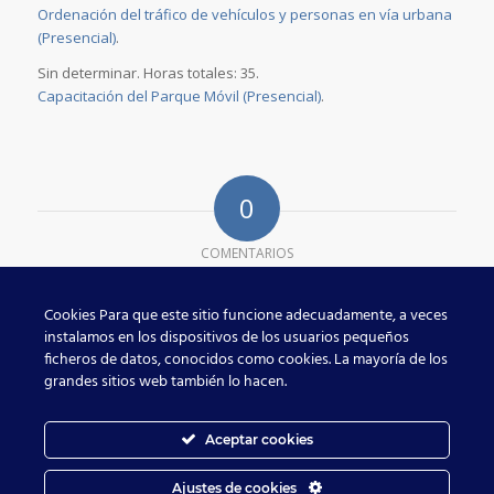
Ordenación del tráfico de vehículos y personas en vía urbana
(Presencial)
.
Sin determinar. Horas totales: 35.
Capacitación del Parque Móvil (Presencial)
.
0
COMENTARIOS
Dejar un comentario
Cookies Para que este sitio funcione adecuadamente, a veces
¿Quieres unirte a la conversación?
instalamos en los dispositivos de los usuarios pequeños
Siéntete libre de contribuir!
ficheros de datos, conocidos como cookies. La mayoría de los
grandes sitios web también lo hacen.
Lo siento, debes estar
conectado
para publicar un comentario.
Aceptar cookies
Ajustes de cookies