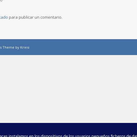
n?
tado
para publicar un comentario.
s Theme by Kriesi
ces instalamos en los dispositivos de los usuarios pequeños ficheros de d