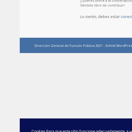
¿Quieres unirte a la conversació
Siéntete libre de contribuir!
Lo siento, debes estar
conec
Dirección General de Función Pública 2021 -
Enfold WordPres
Cookies Para que este sitio funcione adecuadamente, a ve