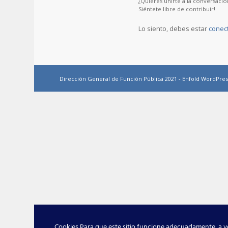
¿Quieres unirte a la conversació
Siéntete libre de contribuir!
Lo siento, debes estar
conec
Dirección General de Función Pública 2021 -
Enfold WordPres
Cookies Para que este sitio funcione adecuadamente, a ve