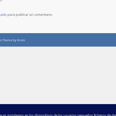
n?
tado
para publicar un comentario.
s Theme by Kriesi
ces instalamos en los dispositivos de los usuarios pequeños ficheros de d