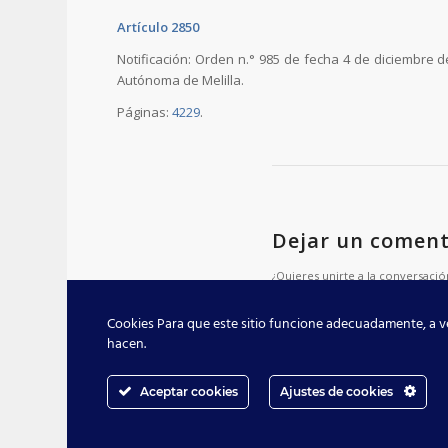
Artículo 2850
Notificación: Orden n.° 985 de fecha 4 de diciembre 
Autónoma de Melilla.
Páginas:
4229
.
Dejar un coment
¿Quieres unirte a la conversació
Siéntete libre de contribuir!
Cookies Para que este sitio funcione adecuadamente, a ve
Lo siento, debes estar
conec
hacen.
Aceptar cookies
Ajustes de cookies
Dirección General de Función Pública 2021 -
Enfold WordPres