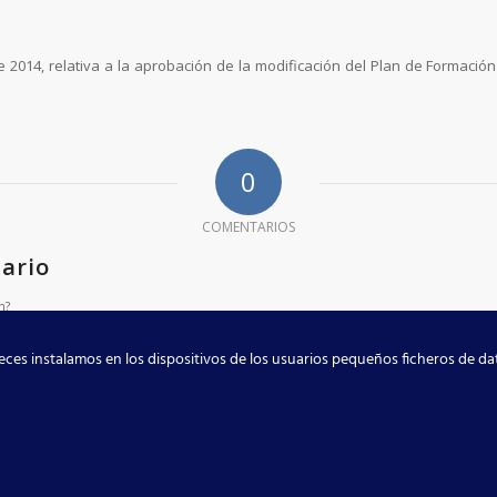
de 2014, relativa a la aprobación de la modificación del Plan de Formaci
0
COMENTARIOS
ario
n?
ces instalamos en los dispositivos de los usuarios pequeños ficheros de d
tado
para publicar un comentario.
s Theme by Kriesi