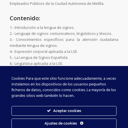
Empleados Públicos de la Ciudad Autónoma de Melilla.
Contenido:
1.- Introducción a la lengua de signos.
2.- Lenguaje de signos: comunicativos, lingüísticos y léxicos.
3.- Conocimientos específicos para la atención ciudadana
mediante lengua de signos.
4.- Expresión corporal aplicada a la LSE.
5.- La Lengua de Signos Española.
6.- Lingüística aplicada a la LSE.
7.- Comunidad Sorda.
Cookies Para que este sitio funcione adecuadamente, a veces
ADJUNTO
instalamos en los dispositivos de los usuarios pequeños
ficheros de datos, conocidos como cookies. La mayoría de los
Lengua de Signos Española (ON LINE)
.
grandes sitios web también lo hacen.
Aceptar cookies
Ajustes de cookies
Dirección General de Función Pública 2021 -
Enfold WordPress Theme